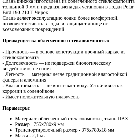
Слань книжка изготовлена из облегченного стеклокомпозита
толщиной 9 мм и предназначена для установки в лодки Рolar
Вird 190-210 Т Чирок
Слань делает эксплуатацию лодки более комфортной,
позволяет вставать в лодке и защищает днище от
всевозможных повреждений.
Преимущества облегченного стеклокомпозита:
- Прочность — в основе конструкции прочный каркас из
стеклокомпозита
- Долговечность — не подвержен биологическому
воздействию, не гниет
- Легкость — материал легче традиционной влагостойкой
фанеры и алюминия
- Влагостойкость — не впитывает воду- Устойчивость к
коррозии в соленойводе.
- Имеет положительную плавучесть
Параметры:
Материал: облегченный стеклокомпозит, ткань ПВХ
Размер - 755х780х9 мм
Транспортировочный размер - 375х780х18 мм
Масса - 2,1 кг.