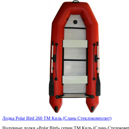
Лодка Polar Bird 260 ТМ Киль (Слань Стеклокомпозит)
Надувные лодки «Polar Bird» серии ТМ Киль (Слань Стелокомпоз