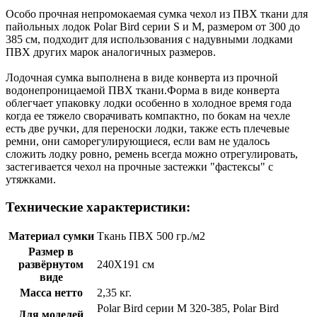
Особо прочная непромокаемая сумка чехол из ПВХ ткани для
пайольных лодок Polar Bird серии S и М, размером от 300 до
385 см, подходит для использования с надувными лодками
ПВХ других марок аналогичных размеров.
Лодочная сумка выполнена в виде конверта из прочной
водонепроницаемой ПВХ ткани.Форма в виде конверта
облегчает упаковку лодки особенно в холодное время года
когда ее тяжело сворачивать компактно, по бокам на чехле
есть две ручки, для переноски лодки, также есть плечевые
ремни, они саморегулирующиеся, если вам не удалось
сложить лодку ровно, ремень всегда можно отрегулировать,
застегивается чехол на прочные застежки "фастексы" с
утяжками.
Технические характеристики:
Материал сумки
Ткань ПВХ 500 гр./м2
Размер в
развёрнутом
240Х191 см
виде
Масса нетто
2,35 кг.
Polar Bird серии М 320-385, Polar Bird
Для моделей