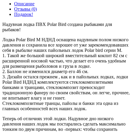
Описание
Отзывы (0)
Подарок!
Надувная лодка ПВХ Polar Bird создана рыбаками для
рыбаков!
Лодка Polar Bird М НДНД оснащена надувным полом низкого
давления и сохранила все хорошее от уже зарекомендовавших
себя в рыбалке наших пайольных лодок Polar bird серии М.
1. Такой же большой широкий вместительный кокпит 82 см с
расширенной носовой частью, что делает его очень удобным
для размещения рыболовов и груза в лодке.
2. Баллон не изменился диаметр его 46 см.
3. Дизайн остался прежнем , как и в пайольных лодках, лодки
Polar Bird НДНД комплектуются стеклокомпозитными
банками и транцами, стеклокомпозит превосходит
традиционную фанеру по своим свойствам, он легче, прочнее,
не впитывает влагу и не гниет.
Cтеклокомпозитные транцы, пайолы и банки эта одна из
главных особенностей всех наших лодок.
Теперь об отличиях этой лодки. Надувное дно низкого
давления наших лодок мы постарались сделать максимально
тонким по двум причинам, во -первых: чтобы сохранить