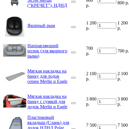
385M Merlin
800
800 р.
("КРЕЧЕТ"), НДНД
р.
1 200
1 200
Якорный рым
р.
р.
Направляющий
700
ролик (для якорного
700 р.
р.
рыма)
Мягкая накладка на
2 100
2 100
банку для лодок
р.
р.
серии Merlin и Eagle
Мягкая накладка на
3 800
3 800
банку с сумкой для
р.
р.
лодок Merlin и Eagle
Пластиковый
вкладыш (Слань) для
7 500
7 500
лодок НДНД Polar