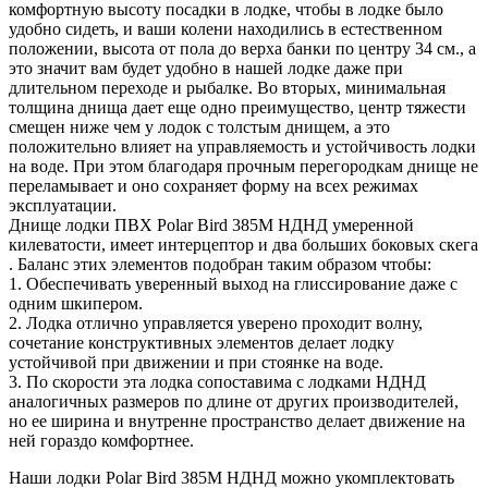
комфортную высоту посадки в лодке, чтобы в лодке было
удобно сидеть, и ваши колени находились в естественном
положении, высота от пола до верха банки по центру 34 см., а
это значит вам будет удобно в нашей лодке даже при
длительном переходе и рыбалке. Во вторых, минимальная
толщина днища дает еще одно преимущество, центр тяжести
смещен ниже чем у лодок с толстым днищем, а это
положительно влияет на управляемость и устойчивость лодки
на воде. При этом благодаря прочным перегородкам днище не
переламывает и оно сохраняет форму на всех режимах
эксплуатации.
Днище лодки ПВХ Polar Bird 385M НДНД умеренной
килеватости, имеет интерцептор и два больших боковых скега
. Баланс этих элементов подобран таким образом чтобы:
1. Обеспечивать уверенный выход на глиссирование даже с
одним шкипером.
2. Лодка отлично управляется уверено проходит волну,
сочетание конструктивных элементов делает лодку
устойчивой при движении и при стоянке на воде.
3. По скорости эта лодка сопоставима с лодками НДНД
аналогичных размеров по длине от других производителей,
но ее ширина и внутренне пространство делает движение на
ней гораздо комфортнее.
Наши лодки Polar Bird 385M НДНД можно укомплектовать