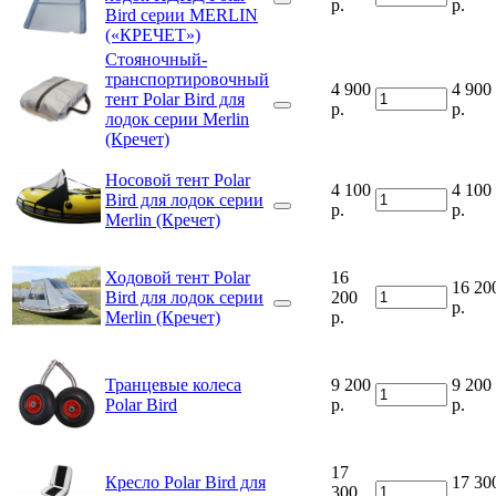
р.
р.
Bird серии MERLIN
(«КРЕЧЕТ»)
Стояночный-
транспортировочный
4 900
4 900
тент Polar Bird для
р.
р.
лодок серии Merlin
(Кречет)
Носовой тент Polar
4 100
4 100
Bird для лодок серии
р.
р.
Merlin (Кречет)
Ходовой тент Polar
16
16 20
Bird для лодок серии
200
р.
Merlin (Кречет)
р.
Транцевые колеса
9 200
9 200
Polar Bird
р.
р.
17
Кресло Polar Bird для
17 30
300