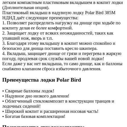
легким компактным пластиковым вкладышем в кокпит лодки
(Доплнительная опция).
Пластиковый вкладыш в надувную лодку Polar Bird 385M
НДНД даёт следующие преимущества:
1. Позволяет распределить нагрузку на днище при ходьбе по
кокпиту делая ее более комфортной.
2. Защищает лодку от всяких неожиданностей, таких как
упавший нож, якорь и т.п.
3. Благодаря этому вкладышу в кокпит можно спокойно и
безопасно для днища поставить кресло шкипера.
4. Вкладыш, защищает днище от грязи и перегрева в жаркую
погоду, продлевая срок службы вашей новой лодки!
Если даже у вас нет вкладыша, то само днище, как и баллоны
снабжено клапаном сброса избыточного давления.
Преимущества лодки Polar Bird
• Сварные баллоны лодок!
• Надувное дно низкого давления!
• Облегченный стеклокомпозит в конструкции транцев и
лодочных сидений!
• Широкий кокпит и расширенная носовая часть!
• Богатая базовая комплектация!