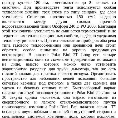
центру купола 180 см, вместимостью до 2 человек со
снастями. При производстве тента используется особая
технология склейки трех слоев по типу сэндвич, где слой
утеплителя Синтепон плотностью 150 г/м2 надежно
вклеивается между двумя слоями прочной
водоотталкивающей ткани Оксфорд 240 D PU 2000. Благодаря
этой технологии утеплитель не сминается термостежкой и не
теряет своих теплоизоляционных свойств, надёжно удерживая
тепло внутри палатки. При использовании приборов обогрева
типа газового теплообменника или дровянной печи стоит
обратить особое внимание на хорошо продуманную
вентиляцию. В палатке Polar Bird 2T Long есть четыре
вентиляционных окна со съемными прозрачными вставками
на липе, вместо которых можно легко установить
жаропрочную разделку для трубы дымохода, так же есть
нижний клапан для притока свежего воздуха. Организовать
пространство для небольших вещей позволяют большие
сетчатые карманы под куполом, а также два кармана для
удочек на боковых стенках тента. Быстросборный каркас
палатки типа куб позволяет установить Polar Bird 2Т Лонг за
30 секунд одним человеком, сам каркас изготовлен из
сверхпрочного и легкого стекло-композитного прутка
производства компании Polar Bird. Все палатки серии "Т"
оснащены двумя юбками с внешней и внутренней стороны и
специальной системой крепления пола, которая исключает