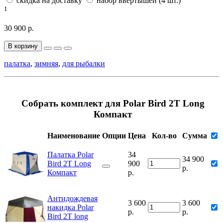
скидка на доставку
набор ввертышей (4 шт.)
1
30 900 р.
В корзину
палатка
,
зимняя
,
для рыбалки
Собрать комплект для Polar Bird 2T Long
Компакт
Наименование
Опции
Цена
Кол-во
Сумма
Палатка Polar
34
34 900
Bird 2T Long
900
р.
Компакт
р.
Антидождевая
3 600
3 600
накидка Polar
р.
р.
Bird 2T long